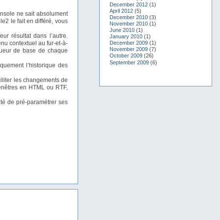
December 2012
(1)
April 2012
(5)
onsole ne sait absolument
December 2010
(3)
2 le fait en différé, vous
November 2010
(1)
June 2010
(1)
r résultat dans l’autre.
January 2010
(1)
nu contextuel au fur-et-à-
December 2009
(1)
November 2009
(7)
ngueur de base de chaque
October 2009
(26)
September 2009
(6)
quement l’historique des
iliter les changements de
 fenêtres en HTML ou RTF,
ité de pré-paramétrer ses