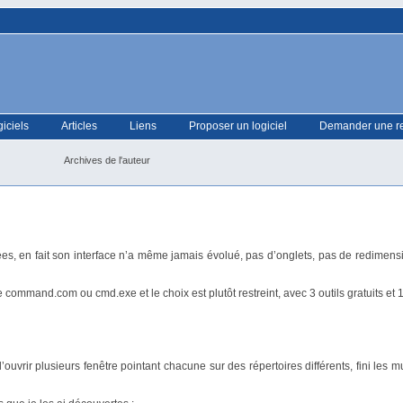
giciels
Articles
Liens
Proposer un logiciel
Demander une r
Archives de l'auteur
, en fait son interface n’a même jamais évolué, pas d’onglets, pas de redime
 command.com ou cmd.exe et le choix est plutôt restreint, avec 3 outils gratuits et 1
’ouvrir plusieurs fenêtre pointant chacune sur des répertoires différents, fini les 