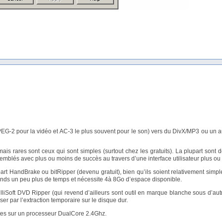
PEG-2 pour la vidéo et AC-3 le plus souvent pour le son) vers du DivX/MP3 ou un a
 mais rares sont ceux qui sont simples (surtout chez les gratuits). La plupart sont 
blés avec plus ou moins de succès au travers d’une interface utilisateur plus ou
rt HandBrake ou bitRipper (devenu gratuit), bien qu’ils soient relativement simple
prends un peu plus de temps et nécessite 4à 8Go d’espace disponible.
XilliSoft DVD Ripper (qui revend d’ailleurs sont outil en marque blanche sous d’aut
er par l’extraction temporaire sur le disque dur.
tes sur un processeur DualCore 2.4Ghz.