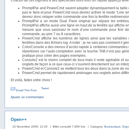
Chacun de ces logiciels a ses spécificités dont voici un rapide apperçu telle
PromptPal and PowerCmd savent adapter dynamiquement la taille des
pas le faire et pour PowerCmd vous devrez activer le mode “Line wrap
devrez donc retaper votre commande une fois la fenêtre redimensio
PromptPal a un mode Dual Pane original qui sépare les entrées/s
PromptPal affiche aussi une ligne en haut de la fenêtre qui affiche e
mesure que vous saisissez le nom d’une commande pour finir de 
commande, au pire 7 ou 8 caractères.
PowerCmd affiche les numéros de lignes ainsi que les variables 
fenêtres dans des fichiers log. A noter : je ne sais pas comment il 
ColorConsole a des menus d’accès rapide à certaines commandes (qu
répertoires car l’auto-completion avec la touche TAB n’est pas gér
pratique pour créer des pages exemples.
Console2 est le moins complet de tous mais il reste agréable et su
onglets de façon à ce que ceux-ci s’ouvrent directement sur un inter
PowerCmd et Console2 se mettent tous les deux dans la zone de noti
PowerCmd permet de rapidement aménager vos onglets selon différe
Et voilà, faites votre choix !
Tweet
Email This Post
Ajouter un commentaire
Open++
10 November 2009, 12:45
| Billet consulté 7,806 fois
| Category:
Bureautique
,
Ergo