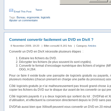
Tweet
Email This Post
Tags:
Bureau
,
ergonomie
,
logiciels
Ajouter un commentaire
Comment convertir facilement un DVD en DivX ?
6 November 2009, 19:20
| Billet consulté 8,161 fois
| Category:
Articles
Convertir un DVD en DivX nécessite plusieurs étapes :
Extraire les fichiers du DVD.
Décrypter les fichiers (le plus souvent ils sont cryptés).
Convertir le format d’encodage numérique des fichiers d’origine (M
OGG, H.264.
Pour ce faire il existe toute une panoplie de logiciels gratuits ou payants,
plusieurs modules (chacun prenant en charge une partie du processus) assem
Côté logiciels gratuits je n’ai malheureusement pas trouvé grand-chose à pa
copier les fichiers du DVD sur le disque dur avant de les convertir ce qui 
Côté logiciels payants il y a deux logiciels qui sortent du lot : DVDFab et 
d’utilisation, et effectuent la conversion directement depuis le DVD sans pass
DVDFab aussi bien que Xillisoft peuvent vous convertir un DVD en 20 minu