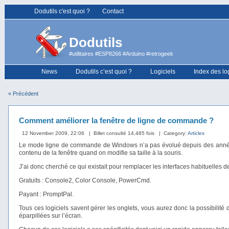
Dodutils c'est quoi ?
Contact
Dodutils
#utilitaires #ESP8266 #Arduino #retrogeek
News
Dodutils c’est quoi ?
Logiciels
Index des lo
« Précédent
Comment améliorer la fenêtre de ligne de commande ?
12 November 2009, 22:06
| Billet consulté 14,485 fois
| Category:
Articles
Le mode ligne de commande de Windows n’a pas évolué depuis des années
contenu de la fenêtre quand on modifie sa taille à la souris.
J’ai donc cherché ce qui existait pour remplacer les interfaces habituelles de
Gratuits : Console2, Color Console, PowerCmd.
Payant : PromptPal.
Tous ces logiciels savent gérer les onglets, vous aurez donc la possibilité d
éparpillées sur l’écran.