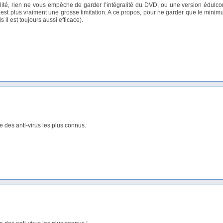
lité, rien ne vous empêche de garder l’intégralité du DVD, ou une version édulco
a n’est plus vraiment une grosse limitation. A ce propos, pour ne garder que le mi
 il est toujours aussi efficace).
e des anti-virus les plus connus.