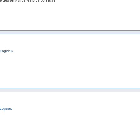
e des anti-virus les plus connus !
,
Logiciels
Logiciels