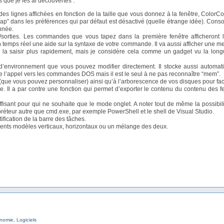
s que je les ai découvertes :
 lignes affichées en fonction de la taille que vous donnez à la fenêtre, ColorC
” dans les préférences qui par défaut est désactivé (quelle étrange idée). Console
nnée.
orties. Les commandes que vous tapez dans la première fenêtre afficheront leu
n temps réel une aide sur la syntaxe de votre commande. Il va aussi afficher une me
la saisir plus rapidement, mais je considère cela comme un gadget vu la lo
d’environnement que vous pouvez modifier directement. Il stocke aussi automati
gère l’appel vers les commandes DOS mais il est le seul à ne pas reconnaître “mem”.
e vous pouvez personnaliser) ainsi qu’à l’arborescence de vos disques pour fac
ée. Il a par contre une fonction qui permet d’exporter le contenu du contenu des
ffisant pour qui ne souhaite que le mode onglet. A noter tout de même la possibil
préteur autre que cmd.exe, par exemple PowerShell et le shell de Visual Studio.
fication de la barre des tâches.
nts modèles verticaux, horizontaux ou un mélange des deux.
nomie
,
Logiciels