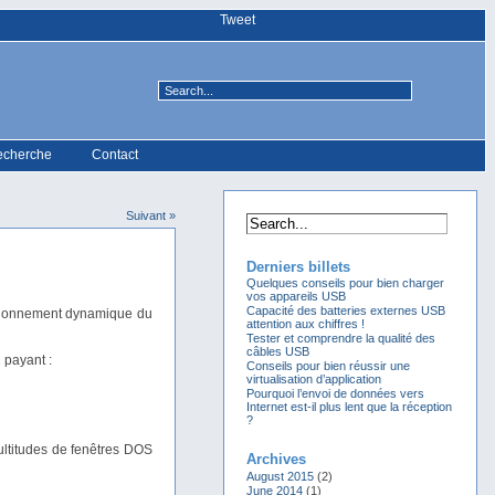
Tweet
echerche
Contact
Suivant »
Derniers billets
Quelques conseils pour bien charger
vos appareils USB
Capacité des batteries externes USB
nsionnement dynamique du
attention aux chiffres !
Tester et comprendre la qualité des
câbles USB
 payant :
Conseils pour bien réussir une
virtualisation d’application
Pourquoi l’envoi de données vers
Internet est-il plus lent que la réception
?
multitudes de fenêtres DOS
Archives
August 2015
(2)
June 2014
(1)