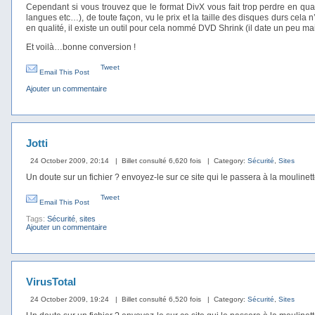
Cependant si vous trouvez que le format DivX vous fait trop perdre en qua
langues etc…), de toute façon, vu le prix et la taille des disques durs cel
en qualité, il existe un outil pour cela nommé DVD Shrink (il date un peu mais
Et voilà…bonne conversion !
Tweet
Email This Post
Ajouter un commentaire
Jotti
24 October 2009, 20:14
| Billet consulté 6,620 fois
| Category:
Sécurité
,
Sites
Un doute sur un fichier ? envoyez-le sur ce site qui le passera à la moulinett
Tweet
Email This Post
Tags:
Sécurité
,
sites
Ajouter un commentaire
VirusTotal
24 October 2009, 19:24
| Billet consulté 6,520 fois
| Category:
Sécurité
,
Sites