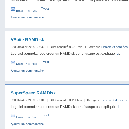
Un doute sur un fichier ? envoyez-le sur ce site qui le passera à la moulinett
Tweet
Email This Post
Ajouter un commentaire
VSuite RAMDisk
20 October 2009, 23:32
| Billet consulté 8,221 fois
| Category:
Fichiers et données
Logiciel permettant de créer un RAMDisk dont l’usage est expliqué
ici
.
Tweet
Email This Post
Ajouter un commentaire
SuperSpeed RAMDisk
20 October 2009, 23:31
| Billet consulté 8,111 fois
| Category:
Fichiers et données
,
Logiciel permettant de créer un RAMDisk dont l’usage est expliqué
ici
.
Tweet
Email This Post
Ajouter un commentaire