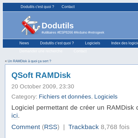
Dodutils c'est quoi ?
Contact
Dodutils
#utilitaires #ESP8266 #Arduino #retrogeek
News
Dodutils c’est quoi ?
Logiciels
Index des logici
Demander une recherche
Contact
«
Un RAMDisk à quoi ça sert ?
QSoft RAMDisk
20 October 2009, 23:30
Category:
Fichiers et données
,
Logiciels
Logiciel permettant de créer un RAMDisk d
ici
.
Comment
(
RSS
) |
Trackback
8,768 fois