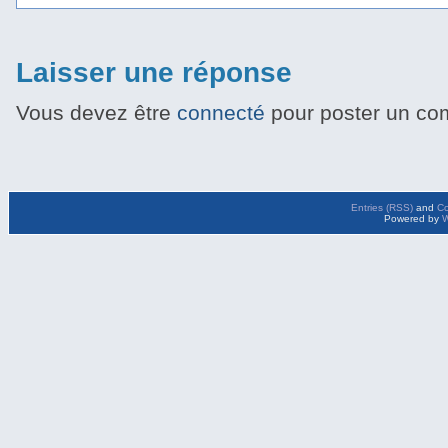
Laisser une réponse
Vous devez être
connecté
pour poster un co
Entries (RSS)
and
C
Powered by
W