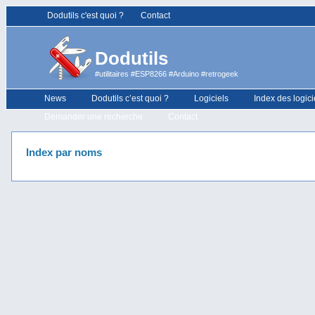
Dodutils c'est quoi ?
Contact
Dodutils
#utilitaires #ESP8266 #Arduino #retrogeek
News
Dodutils c’est quoi ?
Logiciels
Index des logici
Demander une recherche
Contact
Index par noms