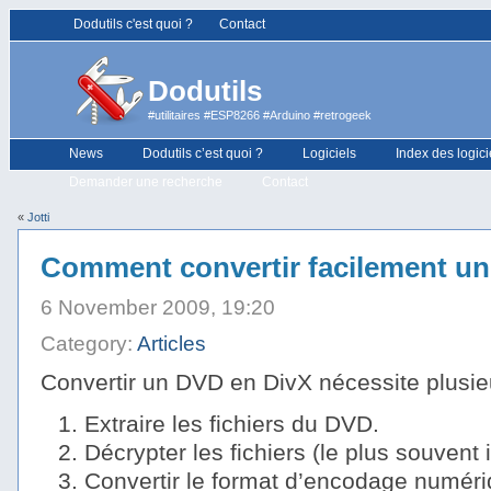
Dodutils c'est quoi ?
Contact
Dodutils
#utilitaires #ESP8266 #Arduino #retrogeek
News
Dodutils c’est quoi ?
Logiciels
Index des logici
Demander une recherche
Contact
«
Jotti
Comment convertir facilement un
6 November 2009, 19:20
Category:
Articles
Convertir un DVD en DivX nécessite plusie
Extraire les fichiers du DVD.
Décrypter les fichiers (le plus souvent i
Convertir le format d’encodage numériq