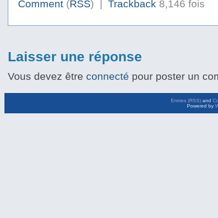
Comment
(
RSS
) |
Trackback
8,146 fois
Laisser une réponse
Vous devez être
connecté
pour poster un co
Entries (RSS)
and
C
Powered by
W