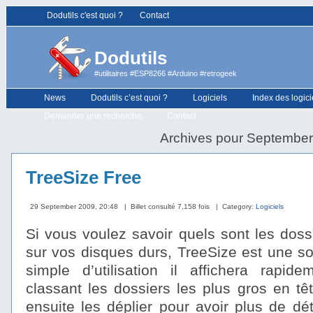
Dodutils c'est quoi ?
Contact
Dodutils
#utilitaires #ESP8266 #Arduino #retrogeek
News
Dodutils c’est quoi ?
Logiciels
Index des logici
Demander une recherche
Contact
Archives pour Septembe
TreeSize Free
29 September 2009, 20:48
| Billet consulté 7,158 fois
| Category:
Logiciels
Si vous voulez savoir quels sont les doss
sur vos disques durs, TreeSize est une sol
simple d’utilisation il affichera rapi
classant les dossiers les plus gros en tê
ensuite les déplier pour avoir plus de dé