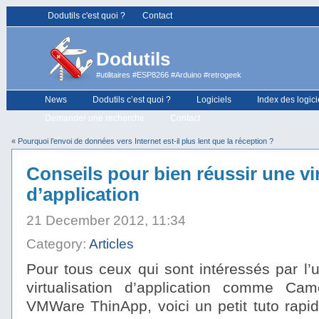
Dodutils c'est quoi ?
Contact
Dodutils
#utilitaires #ESP8266 #Arduino #retrogeek
News
Dodutils c’est quoi ?
Logiciels
Index des logici
Demander une recherche
Contact
«
Pourquoi l’envoi de données vers Internet est-il plus lent que la réception ?
Conseils pour bien réussir une vi
d’application
21 December 2012, 11:34
Category:
Articles
Pour tous ceux qui sont intéressés par l’ut
virtualisation d’application comme C
VMWare ThinApp, voici un petit tuto rapi