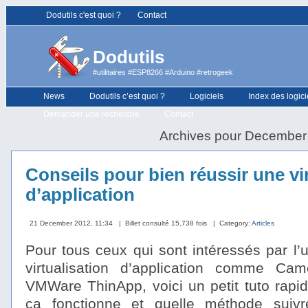
Dodutils c'est quoi ?
Contact
Dodutils
#utilitaires #ESP8266 #Arduino #retrogeek
News
Dodutils c’est quoi ?
Logiciels
Index des logici
Demander une recherche
Contact
Archives pour December
Conseils pour bien réussir une vi
d’application
21 December 2012, 11:34
| Billet consulté 15,738 fois
| Category:
Articles
Pour tous ceux qui sont intéressés par l’ut
virtualisation d’application comme C
VMWare ThinApp, voici un petit tuto rapi
ça fonctionne et quelle méthode suivr