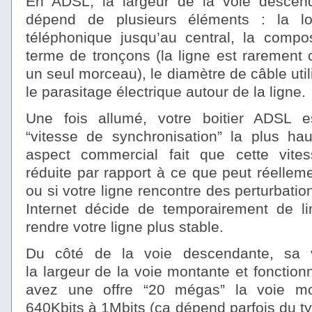
En ADSL, la largeur de la voie descend
dépend de plusieurs éléments : la lo
téléphonique jusqu’au central, la compos
terme de tronçons (la ligne est rarement
un seul morceau), le diamètre de câble uti
le parasitage électrique autour de la ligne.
Une fois allumé, votre boitier ADSL es
“vitesse de synchronisation” la plus hau
aspect commercial fait que cette vites
réduite par rapport à ce que peut réelleme
ou si votre ligne rencontre des perturbatio
Internet décide de temporairement de lim
rendre votre ligne plus stable.
Du côté de la voie descendante, sa v
la largeur de la voie montante et fonctionn
avez une offre “20 mégas” la voie mo
640Kbits à 1Mbits (ça dépend parfois du t