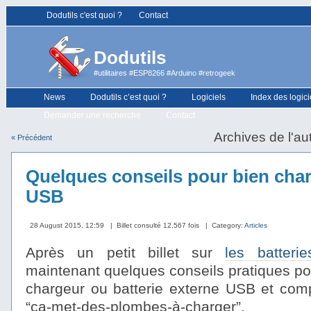
Dodutils c'est quoi ?
Contact
Dodutils
#utilitaires #ESP8266 #Arduino #retrogeek
News
Dodutils c’est quoi ?
Logiciels
Index des logici
Demander une recherche
Contact
Archives de l'au
« Précédent
Quelques conseils pour bien char
USB
28 August 2015, 12:59
| Billet consulté 12,567 fois
| Category:
Articles
Après un petit billet sur
les batteri
maintenant quelques conseils pratiques pou
chargeur ou batterie externe USB et comp
“ça-met-des-plombes-à-charger”.