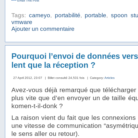
Email This Post
Tags:
cameyo
,
portabilité
,
portable
,
spoon stu
vmware
Ajouter un commentaire
Pourquoi l’envoi de données vers I
lent que la réception ?
27 April 2012, 23:07
| Billet consulté 24,531 fois
| Category:
Articles
Avez-vous déjà remarqué que télécharger u
plus vite que d’en envoyer un de taille éq
komen-t-il-donk ?
La raison vient du fait que les connexions 
une vitesse de communication “asymétrique
le sens aller ou retour).