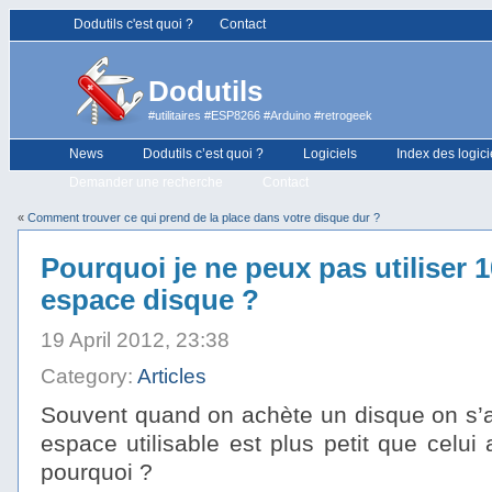
Dodutils c'est quoi ?
Contact
Dodutils
#utilitaires #ESP8266 #Arduino #retrogeek
News
Dodutils c’est quoi ?
Logiciels
Index des logici
Demander une recherche
Contact
«
Comment trouver ce qui prend de la place dans votre disque dur ?
Pourquoi je ne peux pas utiliser
espace disque ?
19 April 2012, 23:38
Category:
Articles
Souvent quand on achète un disque on s’ap
espace utilisable est plus petit que celui
pourquoi ?