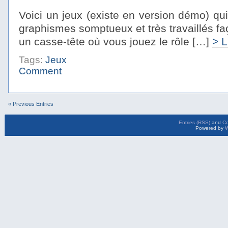
Voici un jeux (existe en version démo) qu
graphismes somptueux et très travaillés f
un casse-tête où vous jouez le rôle […]
> L
Tags:
Jeux
Comment
« Previous Entries
Entries (RSS)
and
C
Powered by
W