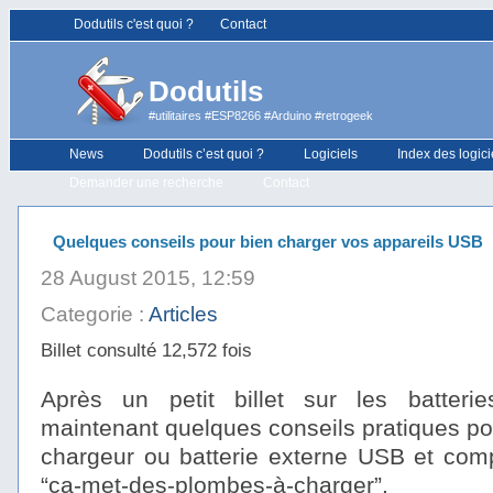
Dodutils c'est quoi ?
Contact
Dodutils
#utilitaires #ESP8266 #Arduino #retrogeek
News
Dodutils c’est quoi ?
Logiciels
Index des logici
Demander une recherche
Contact
Quelques conseils pour bien charger vos appareils USB
28 August 2015, 12:59
Categorie :
Articles
Billet consulté 12,572 fois
Après un petit billet sur les batteri
maintenant quelques conseils pratiques pou
chargeur ou batterie externe USB et comp
“ça-met-des-plombes-à-charger”.