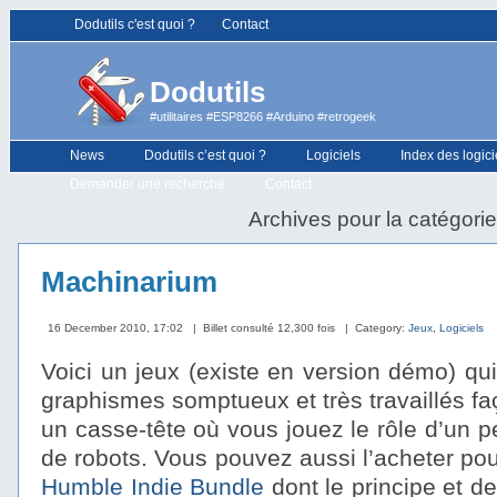
Dodutils c'est quoi ?
Contact
Dodutils
#utilitaires #ESP8266 #Arduino #retrogeek
News
Dodutils c’est quoi ?
Logiciels
Index des logici
Demander une recherche
Contact
Archives pour la catégorie
Machinarium
16 December 2010, 17:02
| Billet consulté 12,300 fois
| Category:
Jeux
,
Logiciels
Voici un jeux (existe en version démo) qu
graphismes somptueux et très travaillés f
un casse-tête où vous jouez le rôle d’un 
de robots. Vous pouvez aussi l’acheter pour
Humble Indie Bundle
dont le principe et de