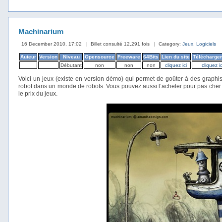
Machinarium
16 December 2010, 17:02
| Billet consulté 12,291 fois
| Category:
Jeux
,
Logiciels
Auteur
Version
Niveau
Opensource
Freeware
64Bits
Lien du site
Télécharge
Débutant
non
non
non
cliquez ici
cliquez ic
Voici un jeux (existe en version démo) qui permet de goûter à des graphi
robot dans un monde de robots. Vous pouvez aussi l’acheter pour pas cher v
le prix du jeux.