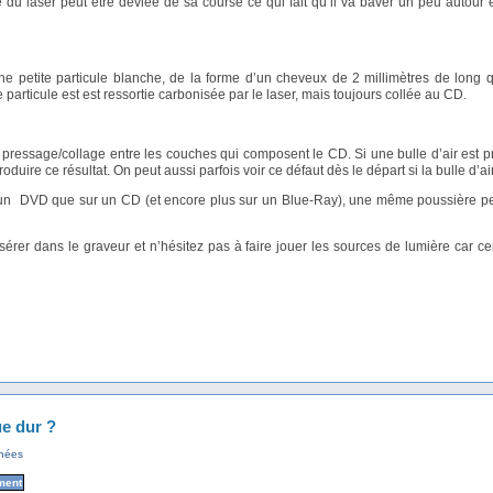
e du laser peut être déviée de sa course ce qui fait qu’il va baver un peu autour
 une petite particule blanche, de la forme d’un cheveux de 2 millimètres de long 
 particule est est ressortie carbonisée par le laser, mais toujours collée au CD.
 pressage/collage entre les couches qui composent le CD. Si une bulle d’air est p
duire ce résultat. On peut aussi parfois voir ce défaut dès le départ si la bulle d’ai
ur un DVD que sur un CD (et encore plus sur un Blue-Ray), une même poussière p
érer dans le graveur et n’hésitez pas à faire jouer les sources de lumière car ce
ue dur ?
nnées
ment