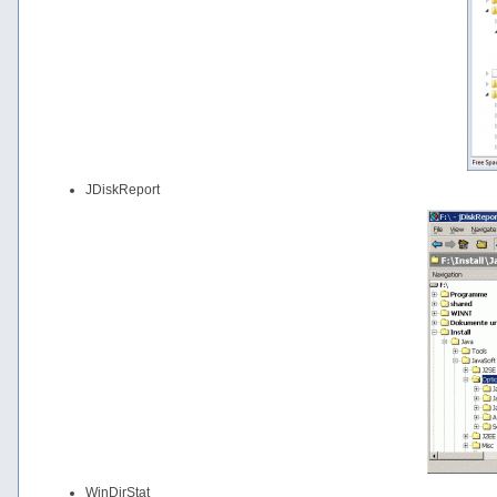
JDiskReport
WinDirStat