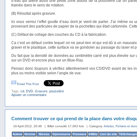
d’eau qui altère aussi une petite zone autour de la poussière car un parti
trainée dans le sens de rotation.
(B) Résultat après gravure.
Ici vous verrez l’effet goutte d’eau dont je vient de parler. J’ai même vu
provenant des particules de papier de la pochettes qui était cartonnée. Cette
(C) Défaut de collage des couches du CD à la fabrication.
Ca c’est un défaut contre lequel on ne peut rien et qui est dû à un mauvais
graver et le plastique, cette surface va se gondoler au passage du laser et pro
Du fait que la densité de données au centimètre carré est plus élevée s
sur un DVD et encore plus sur un Blue-Ray.
Pensez donc toujours à vérifiez attentivement vos CD/DVD avant de les ins
plus ou moins visible selon l’angle de vue.
Email This Post
Tags:
cd
,
DVD
,
Gravure
,
poussière
Ajouter un commentaire
Comment trouver ce qui prend de la place dans votre disq
19 April 2012, 20:46
| Billet consulté 17,063 fois
| Category:
Articles
,
Fichiers et do
Auteur
Version
Niveau
Opensource
Freeware
64Bits
Lien du site
Télécharge