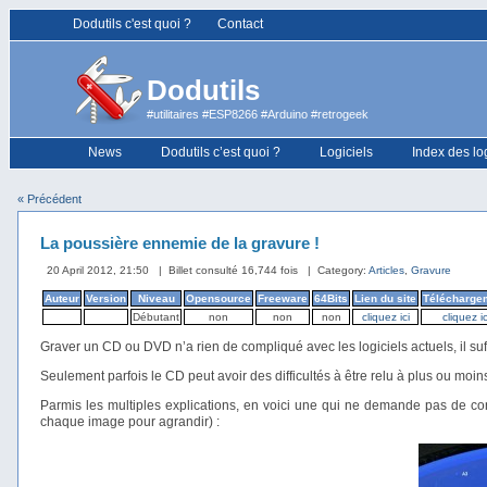
Dodutils c'est quoi ?
Contact
Dodutils
#utilitaires #ESP8266 #Arduino #retrogeek
News
Dodutils c’est quoi ?
Logiciels
Index des lo
« Précédent
La poussière ennemie de la gravure !
20 April 2012, 21:50
| Billet consulté 16,744 fois
| Category:
Articles
,
Gravure
Auteur
Version
Niveau
Opensource
Freeware
64Bits
Lien du site
Télécharge
Débutant
non
non
non
cliquez ici
cliquez ic
Graver un CD ou DVD n’a rien de compliqué avec les logiciels actuels, il suffi
Seulement parfois le CD peut avoir des difficultés à être relu à plus ou mo
Parmis les multiples explications, en voici une qui ne demande pas de co
chaque image pour agrandir) :