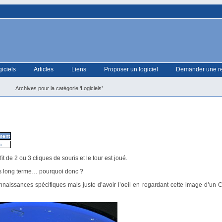
giciels
Articles
Liens
Proposer un logiciel
Demander une r
Archives pour la catégorie ‘Logiciels’
ment
i
t de 2 ou 3 cliques de souris et le tour est joué.
ins long terme… pourquoi donc ?
nnaissances spécifiques mais juste d’avoir l’oeil en regardant cette image d’un 