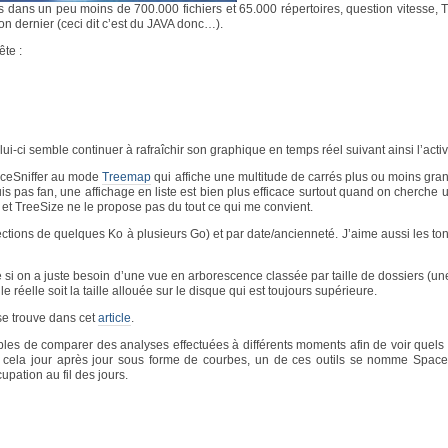
s dans un peu moins de 700.000 fichiers et 65.000 répertoires, question vitesse, T
on dernier (ceci dit c’est du JAVA donc…).
ête :
lui-ci semble continuer à rafraîchir son graphique en temps réel suivant ainsi l’activ
paceSniffer au mode
Treemap
qui affiche une multitude de carrés plus ou moins gra
is pas fan, une affichage en liste est bien plus efficace surtout quand on cherche 
 et TreeSize ne le propose pas du tout ce qui me convient.
sections de quelques Ko à plusieurs Go) et par date/ancienneté. J’aime aussi les tons
si on a juste besoin d’une vue en arborescence classée par taille de dossiers (un
e réelle soit la taille allouée sur le disque qui est toujours supérieure.
e se trouve dans cet
article
.
bles de comparer des analyses effectuées à différents moments afin de voir quels 
 cela jour après jour sous forme de courbes, un de ces outils se nomme Space
cupation au fil des jours.