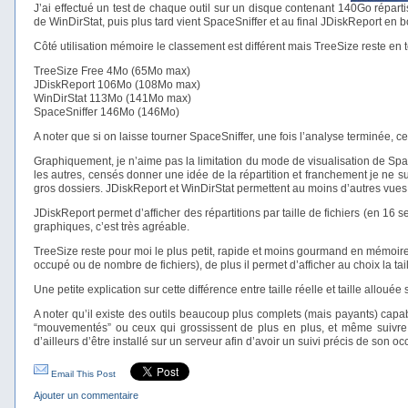
J’ai effectué un test de chaque outil sur un disque contenant 140Go réparti
de WinDirStat, puis plus tard vient SpaceSniffer et au final JDiskReport en b
Côté utilisation mémoire le classement est différent mais TreeSize reste en t
TreeSize Free 4Mo (65Mo max)
JDiskReport 106Mo (108Mo max)
WinDirStat 113Mo (141Mo max)
SpaceSniffer 146Mo (146Mo)
A noter que si on laisse tourner SpaceSniffer, une fois l’analyse terminée, ce
Graphiquement, je n’aime pas la limitation du mode de visualisation de S
les autres, censés donner une idée de la répartition et franchement je ne su
gros dossiers. JDiskReport et WinDirStat permettent au moins d’autres vues
JDiskReport permet d’afficher des répartitions par taille de fichiers (en 16 
graphiques, c’est très agréable.
TreeSize reste pour moi le plus petit, rapide et moins gourmand en mémoire 
occupé ou de nombre de fichiers), de plus il permet d’afficher au choix la taill
Une petite explication sur cette différence entre taille réelle et taille alloué
A noter qu’il existe des outils beaucoup plus complets (mais payants) capa
“mouvementés” ou ceux qui grossissent de plus en plus, et même suivre
d’ailleurs d’être installé sur un serveur afin d’avoir un suivi précis de son oc
Email This Post
Ajouter un commentaire