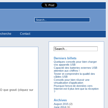
echerche
Contact
Derniers billets
Quelques conseils pour bien charger
vos appareils USB
Capacité des batteries externes USB
attention aux chiffres !
Tester et comprendre la qualité des
câbles USB
Conseils pour bien réussir une
virtualisation d’application
Pourquoi l’envoi de données vers
Internet est-il plus lent que la réception
CD que gravé (cliquez sur
?
Archives
August 2015
(2)
June 2014
(1)