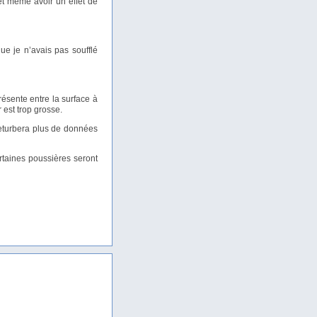
 et même avoir un effet de
que je n’avais pas soufflé
résente entre la surface à
r est trop grosse.
eturbera plus de données
rtaines poussières seront