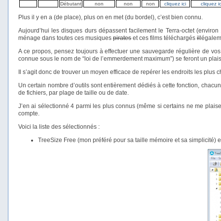
Débutant
non
non
non
cliquez ici
cliquez ic
Plus il y en a (de place), plus on en met (du bordel), c’est bien connu.
Aujourd’hui les disques durs dépassent facilement le Terra-octet (environ 1
ménage dans toutes ces musiques
pirates
et ces films téléchargés
il
légalem
A ce propos, pensez toujours à effectuer une sauvegarde régulière de vos
connue sous le nom de “loi de l’emmerdement maximum”) se feront un plais
Il s’agit donc de trouver un moyen efficace de repérer les endroits les plus
Un certain nombre d’outils sont entièrement dédiés à cette fonction, chacun 
de fichiers, par plage de taille ou de date.
J’en ai sélectionné 4 parmi les plus connus (même si certains ne me plaisent 
compte.
Voici la liste des sélectionnés :
TreeSize Free (mon préféré pour sa taille mémoire et sa simplicité) et 