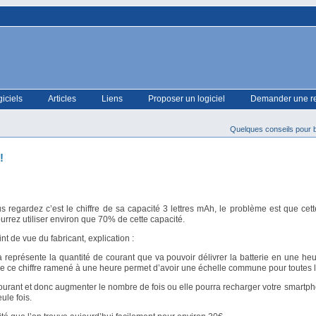
giciels
Articles
Liens
Proposer un logiciel
Demander une r
Quelques conseils pour 
!
egardez c’est le chiffre de sa capacité 3 lettres mAh, le problème est que cette
ourrez utiliser environ que 70% de cette capacité.
nt de vue du fabricant, explication :
a représente la quantité de courant que va pouvoir délivrer la batterie en une he
re ce chiffre ramené à une heure permet d’avoir une échelle commune pour toutes le
u courant et donc augmenter le nombre de fois ou elle pourra recharger votre smartp
ule fois.