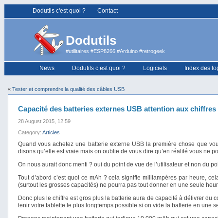
Dodutils c'est quoi ?
Contact
Dodutils
#utilitaires #ESP8266 #Arduino #retrogeek
News
Dodutils c’est quoi ?
Logiciels
Index des lo
«
Tester et comprendre la qualité des câbles USB
Capacité des batteries externes USB attention aux chiffres 
28 August 2015, 12:59
Category:
Articles
Quand vous achetez une batterie externe USB la première chose que vous r
disons qu’elle est vraie mais on oublie de vous dire qu’en réalité vous ne p
On nous aurait donc menti ? oui du point de vue de l’utilisateur et non du poi
Tout d’abord c’est quoi ce mAh ? cela signifie milliampères par heure, cel
(surtout les grosses capacités) ne pourra pas tout donner en une seule heu
Donc plus le chiffre est gros plus la batterie aura de capacité à délivrer d
tenir votre tablette le plus longtemps possible si on vide la batterie en une se