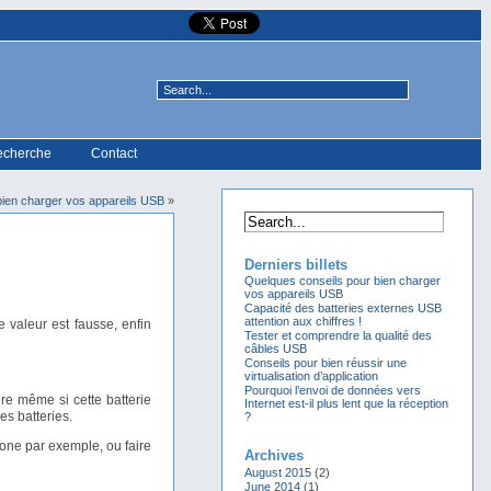
echerche
Contact
bien charger vos appareils USB
»
Derniers billets
Quelques conseils pour bien charger
vos appareils USB
Capacité des batteries externes USB
attention aux chiffres !
 valeur est fausse, enfin
Tester et comprendre la qualité des
câbles USB
Conseils pour bien réussir une
virtualisation d’application
Pourquoi l’envoi de données vers
ure même si cette batterie
Internet est-il plus lent que la réception
s batteries.
?
hone par exemple, ou faire
Archives
August 2015
(2)
June 2014
(1)