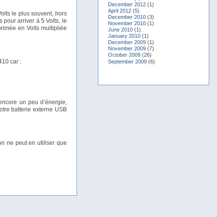
December 2012
(1)
April 2012
(5)
olts le plus souvent, hors
December 2010
(3)
 pour arriver à 5 Volts, le
November 2010
(1)
primée en Volts multipliée
June 2010
(1)
January 2010
(1)
December 2009
(1)
November 2009
(7)
October 2009
(26)
410 car :
September 2009
(6)
encore un peu d’énergie,
votre batterie externe USB
n ne peut en utiliser que