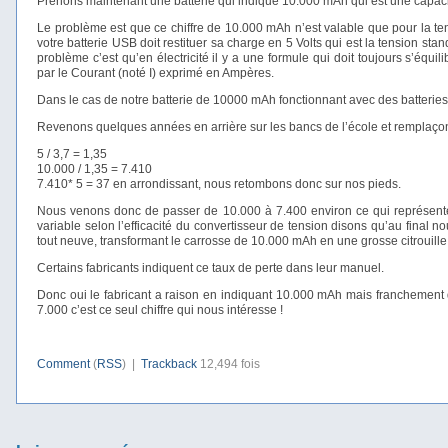
Prenons maintenant une batterie qui indique 10.000 mAh qui est une capacit
Le problème est que ce chiffre de 10.000 mAh n’est valable que pour la tens
votre batterie USB doit restituer sa charge en 5 Volts qui est la tension sta
problème c’est qu’en électricité il y a une formule qui doit toujours s’équi
par le Courant (noté I) exprimé en Ampères.
Dans le cas de notre batterie de 10000 mAh fonctionnant avec des batteries
Revenons quelques années en arrière sur les bancs de l’école et remplaçons 
5 / 3,7 = 1,35
10.000 / 1,35 = 7.410
7.410* 5 = 37 en arrondissant, nous retombons donc sur nos pieds.
Nous venons donc de passer de 10.000 à 7.400 environ ce qui représente
variable selon l’efficacité du convertisseur de tension disons qu’au final no
tout neuve, transformant le carrosse de 10.000 mAh en une grosse citrouill
Certains fabricants indiquent ce taux de perte dans leur manuel.
Donc oui le fabricant a raison en indiquant 10.000 mAh mais franchement qu
7.000 c’est ce seul chiffre qui nous intéresse !
Comment
(
RSS
) |
Trackback
12,494 fois