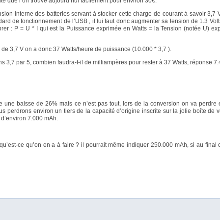
é que l’on trouve aujourd’hui facilement pour environ 30€.
ion interne des batteries servant à stocker cette charge de courant à savoir 3,7 V
ndard de fonctionnement de l’USB , il lui faut donc augmenter sa tension de 1.3 Volts
librer : P = U * I qui est la Puissance exprimée en Watts = la Tension (notée U) ex
 de 3,7 V on a donc 37 Watts/heure de puissance (10.000 * 3,7 ).
3,7 par 5, combien faudra-t-il de milliampères pour rester à 37 Watts, réponse 7.
 une baisse de 26% mais ce n’est pas tout, lors de la conversion on va perdre 
us perdrons environ un tiers de la capacité d’origine inscrite sur la jolie boîte de 
e d’environ 7.000 mAh.
’est-ce qu’on en a à faire ? il pourrait même indiquer 250.000 mAh, si au final o