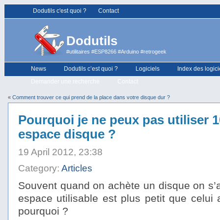
Dodutils c'est quoi ?
Contact
Dodutils
#utilitaires #ESP8266 #Arduino #retrogeek
News
Dodutils c’est quoi ?
Logiciels
Index des logici
Demander une recherche
Contact
«
Comment trouver ce qui prend de la place dans votre disque dur ?
Pourquoi je ne peux pas utiliser
espace disque ?
19 April 2012, 23:38
Category:
Articles
Souvent quand on achète un disque on s’ap
espace utilisable est plus petit que celui
pourquoi ?