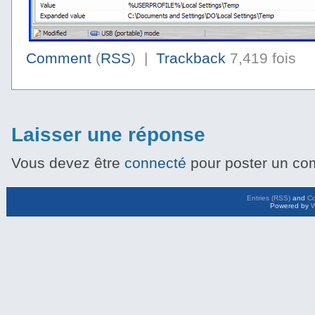
Comment
(
RSS
) |
Trackback
7,419 fois
Laisser une réponse
Vous devez être
connecté
pour poster un co
Entries (RSS)
and
C
Powered by
W