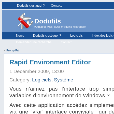
Dodutils c'est quoi ?
Contact
Dodutils
#utilitaires #ESP8266 #Arduino #retrogeek
News
Dodutils c’est quoi ?
Logiciels
Index des logici
Demander une recherche
Contact
«
PromptPal
Rapid Environment Editor
1 December 2009, 13:00
Category:
Logiciels
,
Système
Vous n’aimez pas l’interface trop simp
variables d’environnement de Windows ?
Avec cette application accédez simplemen
via une “vrai” interface conviviale qui d