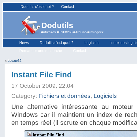
Dodutils c'est quoi ?
Contact
Dodutils
#utilitaires #ESP8266 #Arduino #retrogeek
News
Dodutils c’est quoi ?
Logiciels
Index des logici
Demander une recherche
Contact
«
Locate32
Instant File Find
17 October 2009, 22:04
Category:
Fichiers et données
,
Logiciels
Une alternative intéressante au moteur
Windows car il maintient un index de rech
en temps réel (il scrute en chaque modificat