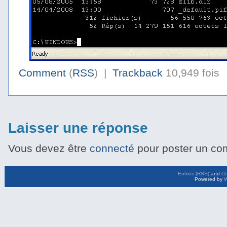
Comment
(
RSS
) |
Trackback
10,949 fois
Laisser une réponse
Vous devez être
connecté
pour poster un co
Entries (RSS)
and
C
Powered by
W