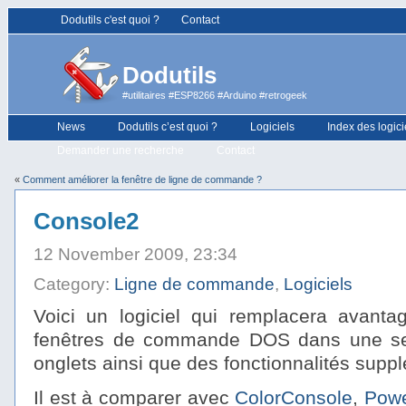
Dodutils c'est quoi ?
Contact
Dodutils
#utilitaires #ESP8266 #Arduino #retrogeek
News
Dodutils c’est quoi ?
Logiciels
Index des logici
Demander une recherche
Contact
«
Comment améliorer la fenêtre de ligne de commande ?
Console2
12 November 2009, 23:34
Category:
Ligne de commande
,
Logiciels
Voici un logiciel qui remplacera avanta
fenêtres de commande DOS dans une seu
onglets ainsi que des fonctionnalités supp
Il est à comparer avec
ColorConsole
,
Pow