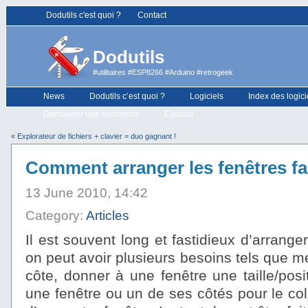
Dodutils c'est quoi ?
Contact
Dodutils
#utilitaires #ESP8266 #Arduino #retrogeek
News
Dodutils c’est quoi ?
Logiciels
Index des logici
Demander une recherche
Contact
«
Explorateur de fichiers + clavier = duo gagnant !
Comment arranger les fenêtres fa
13 June 2010, 14:42
Category:
Articles
Il est souvent long et fastidieux d’arranger
on peut avoir plusieurs besoins tels que me
côte, donner à une fenêtre une taille/posi
une fenêtre ou un de ses côtés pour le col