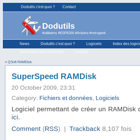
Dodutils c'est quoi ?
Contact
Dodutils
#utilitaires #ESP8266 #Arduino #retrogeek
News
Dodutils c’est quoi ?
Logiciels
Index des logici
Demander une recherche
Contact
«
QSoft RAMDisk
SuperSpeed RAMDisk
20 October 2009, 23:31
Category:
Fichiers et données
,
Logiciels
Logiciel permettant de créer un RAMDisk d
ici
.
Comment
(
RSS
) |
Trackback
8,107 fois