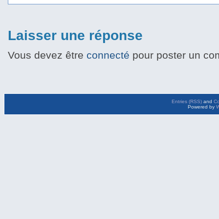
Laisser une réponse
Vous devez être
connecté
pour poster un co
Entries (RSS)
and
C
Powered by
W