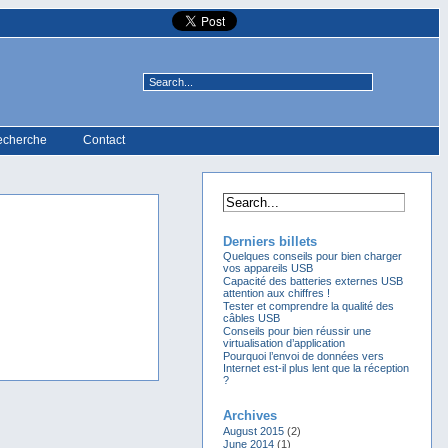
echerche
Contact
Derniers billets
Quelques conseils pour bien charger
vos appareils USB
Capacité des batteries externes USB
attention aux chiffres !
Tester et comprendre la qualité des
câbles USB
Conseils pour bien réussir une
virtualisation d’application
Pourquoi l’envoi de données vers
Internet est-il plus lent que la réception
?
Archives
August 2015
(2)
June 2014
(1)