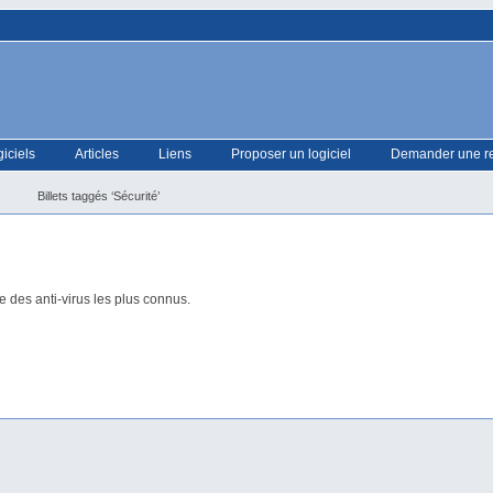
giciels
Articles
Liens
Proposer un logiciel
Demander une r
Billets taggés ‘Sécurité’
e des anti-virus les plus connus.