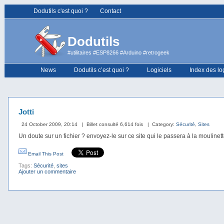
Dodutils c'est quoi ?
Contact
Dodutils
#utilitaires #ESP8266 #Arduino #retrogeek
News
Dodutils c’est quoi ?
Logiciels
Index des lo
Jotti
24 October 2009, 20:14
| Billet consulté 6,614 fois
| Category:
Sécurité
,
Sites
Un doute sur un fichier ? envoyez-le sur ce site qui le passera à la moulinett
Email This Post
Tags:
Sécurité
,
sites
Ajouter un commentaire