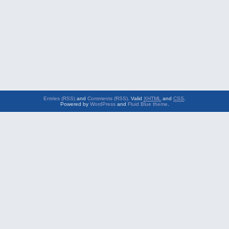
Entries (RSS)
and
Comments (RSS)
. Valid
XHTML
and
CSS
.
Powered by
WordPress
and
Fluid Blue theme
.